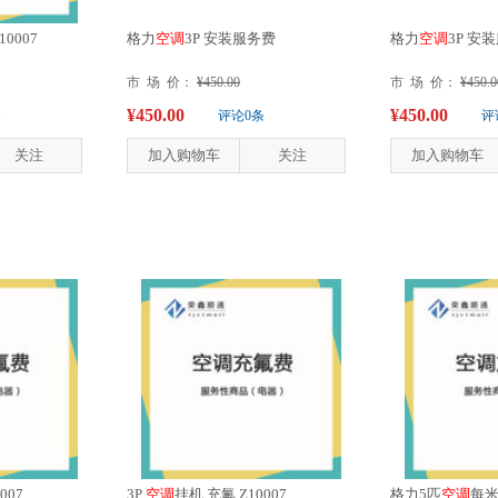
0007
格力
空
调
3P 安装服务费
格力
空
调
3P 安
市 场 价：
¥450.00
市 场 价：
¥450.0
¥450.00
¥450.00
条
评论0条
评
关注
加入购物车
关注
加入购物车
007
3P
空
调
挂机 充氟 Z10007
格力5匹
空
调
每米