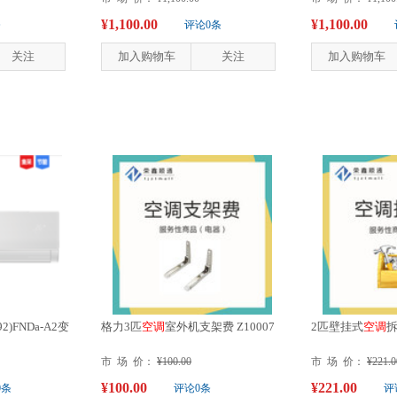
¥1,100.00
¥1,100.00
条
评论0条
关注
加入购物车
关注
加入购物车
92)FNDa-A2变
格力3匹
空
调
室外机支架费 Z10007
2匹壁挂式
空
调
拆
市 场 价：
¥100.00
市 场 价：
¥221.0
¥100.00
¥221.00
0条
评论0条
评