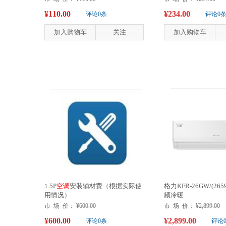
¥110.00
¥234.00
评论0条
评论0
加入购物车
关注
加入购物车
1.5P
空
调
安装辅材费（根据实际使
格力KFR-26GW/(265
用情况）
频冷暖
市 场 价：
¥600.00
市 场 价：
¥2,899.00
¥600.00
¥2,899.00
评论0条
评论