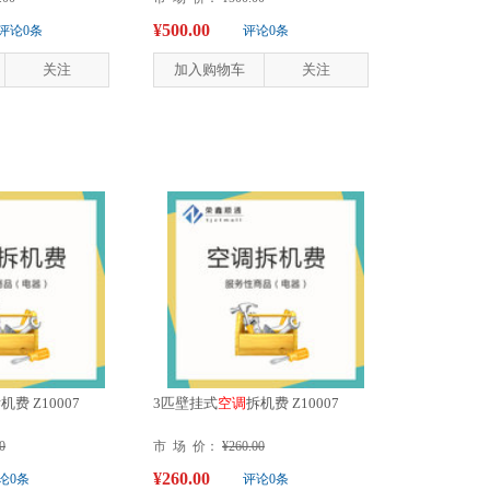
¥500.00
评论0条
评论0条
关注
加入购物车
关注
机费 Z10007
3匹壁挂式
空
调
拆机费 Z10007
0
市 场 价：
¥260.00
¥260.00
论0条
评论0条