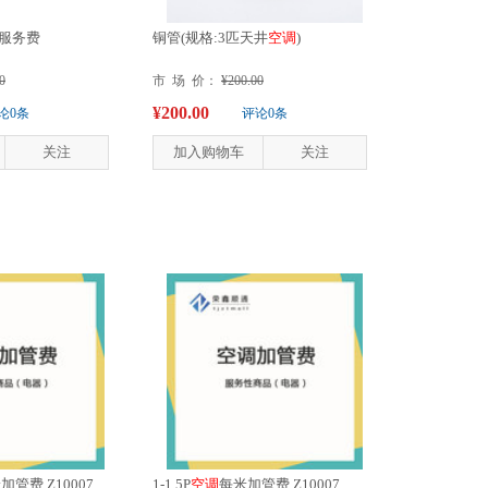
装服务费
铜管(规格:3匹天井
空
调
)
0
市 场 价：
¥200.00
¥200.00
论0条
评论0条
关注
加入购物车
关注
加管费 Z10007
1-1.5P
空
调
每米加管费 Z10007