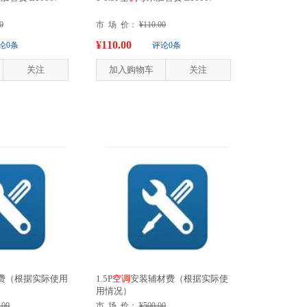
0
市 场 价：
¥110.00
¥110.00
论0条
评论0条
关注
加入购物车
关注
费（根据实际使用
1.5P
空
调
安装辅材费（根据实际使
用情况）
.00
市 场 价：
¥500.00