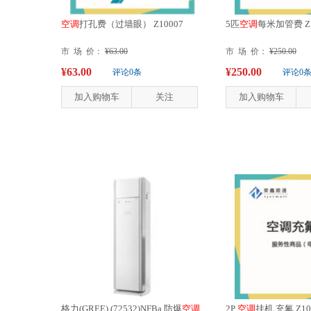
空
调
打孔费（过墙眼） Z10007
5匹
空
调
每米加管费 Z1
市 场 价：
¥63.00
市 场 价：
¥250.00
¥63.00
¥250.00
评论0条
评论0
加入购物车
关注
加入购物车
格力(GREE) (72532)NFBa 防爆
空
调
2P
空
调
挂机 充氟 Z10