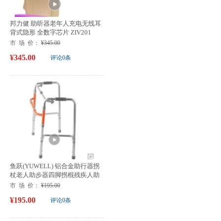
邦力健 助听器老年人充电无线耳
背式隐形 全数字芯片 ZIV201
市 场 价：
¥345.00
¥345.00
评论0条
鱼跃(YUWELL) 铝合金助行器拐
杖老人助步器四脚拐棍残疾人助
行架Y...
市 场 价：
¥195.00
¥195.00
评论0条