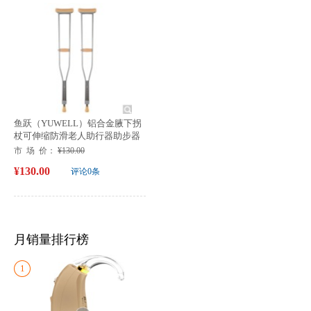
鱼跃（YUWELL）铝合金腋下拐
杖可伸缩防滑老人助行器助步器
双拐YU860A
市 场 价：
¥130.00
¥130.00
评论0条
月销量排行榜
1